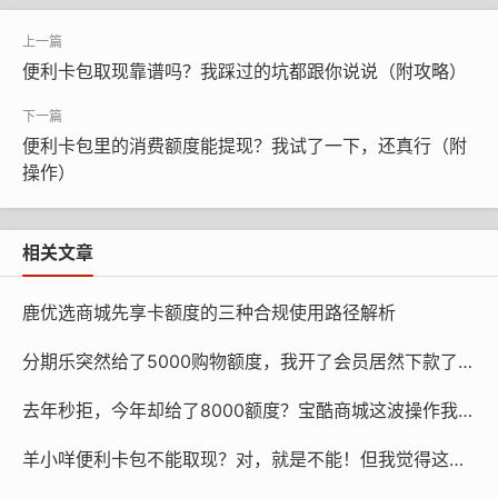
便利卡包取现靠谱吗？我踩过的坑都跟你说说（附攻略）
便利卡包里的消费额度能提现？我试了一下，还真行（附
操作）
相关文章
鹿优选商城先享卡额度的三种合规使用路径解析
第一步：搞清楚流程，别一上来就瞎点
分期乐突然给了5000购物额度，我开了会员居然下款了，但这利息……
不管你是用手机APP还是电脑网页，操作逻辑差不多。登
去年秒拒，今年却给了8000额度？宝酷商城这波操作我看不懂了
录进去之后，找“卡包管理”之类的入口。里面会列出你绑
了哪些购物卡、还剩多少钱。
羊小咩便利卡包不能取现？对，就是不能！但我觉得这样也挺好（真不是反话）
然后你就选“提现”——可以一张一张提，也可以一口气全