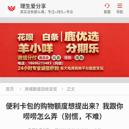
理生爱分享


其实没有那么难，专注+持久=专业
客服
导航
首页
商城额度回收变现
正文


便利卡包的购物额度想提出来？我跟你
唠唠怎么弄（别慌，不难）