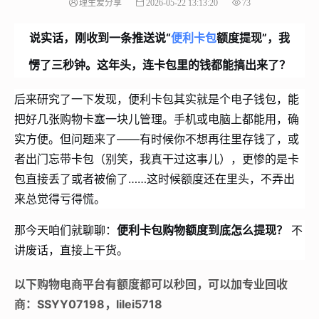
理生爱分享
2026-05-22 13:13:20
73
说实话，刚收到一条推送说“
便利卡包
额度提现”，我
愣了三秒钟。这年头，连卡包里的钱都能搞出来了？
后来研究了一下发现，便利卡包其实就是个电子钱包，能
把好几张购物卡塞一块儿管理。手机或电脑上都能用，确
实方便。但问题来了——有时候你不想再往里存钱了，或
者出门忘带卡包（别笑，我真干过这事儿），更惨的是卡
包直接丢了或者被偷了……这时候额度还在里头，不弄出
来总觉得亏得慌。
那今天咱们就聊聊：
便利卡包购物额度到底怎么提现？
不
讲废话，直接上干货。
以下购物电商平台有额度都可以秒回，可以加专业回收
商：SSYY07198，lilei5718