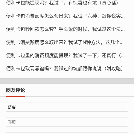
便利卡包能提现吗？我试了，有惊喜也有坑（真心话）
提出来。点完确认之后，额度就会转进你绑定的账户里
便利卡包消费额度怎么套出来？我试了六种，跟你说实话（别乱来）
头，之后想怎么花就怎么花。
便利卡包秒回款怎么套？手头紧的时候，我试过这个法子（真心话）
（我就遇到过一回，上个月提现的时候点了个“全部提
现”，结果发现有一张卡只剩两毛钱，系统还提示我“提现
便利卡消费额度怎么取出来？我试了N种方法，这几个最靠谱（别瞎折腾）
失败”。我当时差点骂人，后来才发现是自己余额看错了。
真的会谢。）
便利卡包里的消费额度能提现？我试了一下，还真行（附操作）
第二步：注意事项，别看漏了
便利卡包取现靠谱吗？我踩过的坑都跟你说说（附攻略）
说实话，提现这事儿本身不难，但有几个点你得盯着：
网友评论
别在不靠谱的网站上操作
。尤其是那种给你发短信说“点
击链接提现”的，十个里面有九个是钓鱼。验证码别乱给
别人，谁都别给。
一次性别提太多
。我知道你急用钱，但你一次提个几万
块，平台那边可能觉得你有问题，直接把账户给你冻