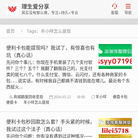
理生爱分享


其实没有那么难，专注+持久=专业
客服
导航
首页
Tags：羊小咩怎么提现

便利卡包能提现吗？我试了，有惊喜也有
坑（真心话）
先问你个事儿：你现在手机里装了几个支付软
件？三个？五个？我翻了翻我自己的，光支付
类的就七八个。什么支付宝、微信、云闪付，还有各种商家的卡
包……说实话，有时候我自己都搞不清钱到底在哪儿。最近有个东
西挺火...
商城额度回收变现
2026-05-22
80
羊小咩
便荔卡包
便荔卡
羊小咩怎么提现
便利卡包秒回款怎么套？手头紧的时候，
我试过这个法子（真心话）
先问你个问题：你有没有遇到过这种情况——