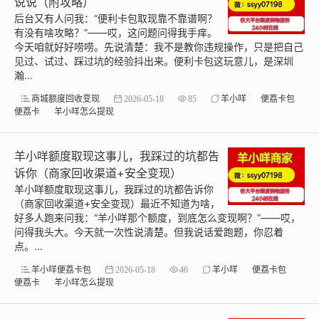
说说（附攻略）
后台又有人问我：“便利卡包取现靠不靠谱啊？
有没有啥攻略？”——哎，这问题问得我手痒。
今天咱就好好唠唠。先说清楚：我不是教你违规操作，只是把自己
见过、试过、踩过坑的经验抖出来。便利卡包这玩意儿，是深圳
瀚...
商城额度回收变现
2026-05-18
85
羊小咩
便荔卡包
便荔卡
羊小咩怎么提现
羊小咩额度取现这事儿，我踩过的坑都告
诉你（商家回收渠道+安全变现）
羊小咩额度取现这事儿，我踩过的坑都告诉你
（商家回收渠道+安全变现）最近不知道为啥，
好多人跑来问我：“羊小咩那个额度，到底怎么变现啊？”——哎，
问得我头大。今天就一次性说清楚。但我说话爱跑题，你忍着
点。...
羊小咩便荔卡包
2026-05-18
46
羊小咩
便荔卡包
便荔卡
羊小咩怎么提现