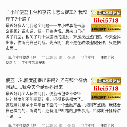
羊小咩便荔卡包和享花卡怎么提现？我整
理了7个路子
最近好多人问我这个问题——羊小咩享花卡怎
么提现？说实话，我一开始也懵。后来自己折
腾了几回，也问了几个做这行的朋友，算是摸出点门道。今天全抖
出来，你听完自己判断。先声明：我不是在教你违规操作。只是把
市面...
羊小咩便荔卡包
2026-05-18
50
羊小咩
便荔卡包
便荔卡
羊小咩怎么提现
便荔卡包额度能提出来吗？还有那个征信
问题……我今天全给你抖出来
最近好几个人私信问我，便荔卡包查不查征
信？额度能不能提现？哎，问得我头都大了。
这玩意儿是羊小咩平台下面的一个金融产品，规则有点绕。我结合
自己看到的、听说的、还有用户吐槽的那些事儿，给你掰开揉碎讲
一遍。...
羊小咩便荔卡包
2026-05-18
45
羊小咩
便荔卡包