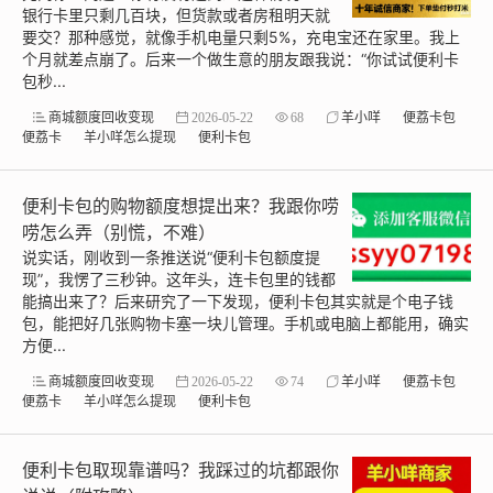
银行卡里只剩几百块，但货款或者房租明天就
要交？那种感觉，就像手机电量只剩5%，充电宝还在家里。我上
个月就差点崩了。后来一个做生意的朋友跟我说：“你试试便利卡
包秒...
商城额度回收变现
2026-05-22
68
羊小咩
便荔卡包
便荔卡
羊小咩怎么提现
便利卡包
便利卡包的购物额度想提出来？我跟你唠
唠怎么弄（别慌，不难）
说实话，刚收到一条推送说“便利卡包额度提
现”，我愣了三秒钟。这年头，连卡包里的钱都
能搞出来了？后来研究了一下发现，便利卡包其实就是个电子钱
包，能把好几张购物卡塞一块儿管理。手机或电脑上都能用，确实
方便...
商城额度回收变现
2026-05-22
74
羊小咩
便荔卡包
便荔卡
羊小咩怎么提现
便利卡包
便利卡包取现靠谱吗？我踩过的坑都跟你