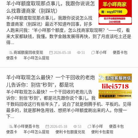
羊小咩额度取现那点事儿，我跟你说说怎
么找靠谱商家（别踩坑）
羊小咩额度取现那点事儿，我跟你说说怎么找
靠谱商家（别踩坑）最近不知道咋回事，好多
人跑来问我：“羊小咩那个额度，怎么找商家取现啊？”——哎，看
来大家都缺钱，我懂。数字金融发展得再快，到了月底该吃土还是
得...
商城额度回收变现
2026-05-18
51
羊小咩
便荔卡包
便荔卡
羊小咩怎么提现
羊小咩取现怎么最快？一个干回收的老炮
儿告诉你：别信“秒到”，都是坑
羊小咩取现怎么最快？一个干回收的老炮儿告
诉你：别信“秒到”，都是坑先跟你说个事儿。我
干数码回收这行有些年头了，说白了就是倒腾手机、平板的。见得
最多的，就是那种急用钱、想把羊小咩额度刷出来的人。你搜一
下...
羊小咩便荔卡包
2026-05-18
53
羊小咩
便荔卡包
便荔卡
羊小咩怎么提现
便利卡包额度兑现
便利卡包套现