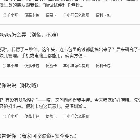
生意的朋友跟我说：“你试试便利卡包秒...
羊小咩
便荔卡包
便荔卡
羊小咩怎么提现
便利卡包
你唠唠怎么弄（别慌，不难）
提现”，我愣了三秒钟。这年头，连卡包里的钱都能搞出来了？后来研究了
儿管理。手机或电脑上都能用，确实方便...
羊小咩
便荔卡包
便荔卡
羊小咩怎么提现
便利卡包
跟你说说（附攻略）
啊？有没有啥攻略？”——哎，这问题问得我手痒。今天咱就好好唠唠。先
验抖出来。便利卡包这玩意儿，是深圳瀚...
羊小咩
便荔卡包
便荔卡
羊小咩怎么提现
都告诉你（商家回收渠道+安全变现）