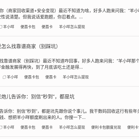
你（商家回收渠道+安全变现）最近不知道为啥，好多人跑来问我：“羊
性说清楚。但我说话爱跑题，你忍着点。...
羊小咩
便荔卡包
便荔卡
羊小咩怎么提现
说怎么找靠谱商家（别踩坑）
找靠谱商家（别踩坑）最近不知道咋回事，好多人跑来问我：“羊小咩那
金融发展得再快，到了月底该吃土还是得...
羊小咩
便荔卡包
便荔卡
羊小咩怎么提现
炮儿告诉你：别信“秒到”，都是坑
告诉你：别信“秒到”，都是坑先跟你说个事儿。我干数码回收这行有些年
、想把羊小咩额度刷出来的人。你搜一下...
羊小咩
便荔卡包
便荔卡
羊小咩怎么提现
便利卡包额度兑现
便利卡