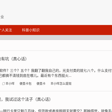
专业
个人关注
科普小知识
也有坑（真心话）
软件？三个？五个？我翻了翻我自己的，光支付类的就七八个。什么支付
都搞不清钱到底在哪儿。最近有个东西挺火...
羊小咩
便荔卡包
便荔卡
羊小咩怎么提现
候，我试过这个法子（真心话）
—银行卡里只剩几百块，但货款或者房租明天就要交？那种感觉，就像手