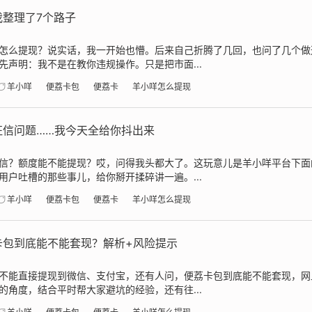
整理了7个路子
怎么提现？说实话，我一开始也懵。后来自己折腾了几回，也问了几个做
声明：我不是在教你违规操作。只是把市面...
羊小咩
便荔卡包
便荔卡
羊小咩怎么提现
征信问题……我今天全给你抖出来
信？额度能不能提现？哎，问得我头都大了。这玩意儿是羊小咩平台下面
户吐槽的那些事儿，给你掰开揉碎讲一遍。...
羊小咩
便荔卡包
便荔卡
羊小咩怎么提现
卡包到底能不能套现？解析+风险提示
不能直接提现到微信、支付宝，还有人问，便荔卡包到底能不能套现，网
角度，结合平时帮大家避坑的经验，还有往...