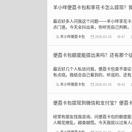
羊小咩便荔卡包和享花卡怎么提现？我
最近好多人问我这个问题——羊小咩享花卡
点门道。今天全抖出来，你听完自己判断。先
羊小咩便荔卡包
2026-05-18
47
便荔卡包额度能提出来吗？还有那个
最近好几个人私信问我，便荔卡包查不查征
有点绕。我结合自己看到的、听说的、还有用
羊小咩便荔卡包
2026-05-18
43
便荔卡包提现到微信和支付宝？便荔
经常有朋友找我咨询，问便荔卡包的额度能
人眼花缭乱，越查越慌。今天我就以过来人的