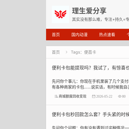
理生爱分享
其实没有那么难，专注+持久=
首页
国内动漫
热点速看
首页
Tags：便荔卡

便利卡包能提现吗？我试了，有惊喜
先问你个事儿：你现在手机里装了几个支付
有各种商家的卡包……说实话，有时候我自己
商城额度回收变现
2026-05-22
80
便利卡包秒回款怎么套？手头紧的时
先问你个问题：你有没有遇到过这种情况—