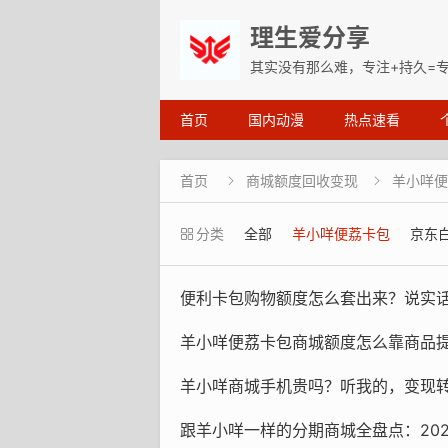
理生爱分享
其实没有那么难，专注+持久=
首页
国内动漫
热点速看
首页
商城额度回收变现
羊小咩便


分类
全部
羊小咩便荔卡包
京东
便利卡包购物额度怎么套出来？说实话，
羊小咩便荔卡包商城额度怎么靠商品提现？别
羊小咩商城手机贵吗？听我的，变现
跟羊小咩一样的分期商城全盘点：2026