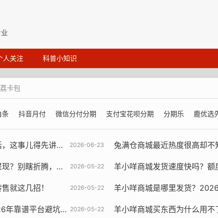
专业
个人关注
科普小知识
荔卡包
白条
抖音月付
微信分付分期
支付宝花呗分期
分期乐
鹿优选
这事儿得先讲清楚
兔满仓商城最近热度很高却不知道开通入口？热度不亚于当
2026-06-23
瞎折腾，这几招够稳！
羊小咩商城发货速度快吗？额度
2026-05-22
转售就这几招！
羊小咩商城是哪里发货？2026
2026-05-22
年靠谱平台避坑指南
羊小咩商城买东西为什么用不了？附
2026-05-22