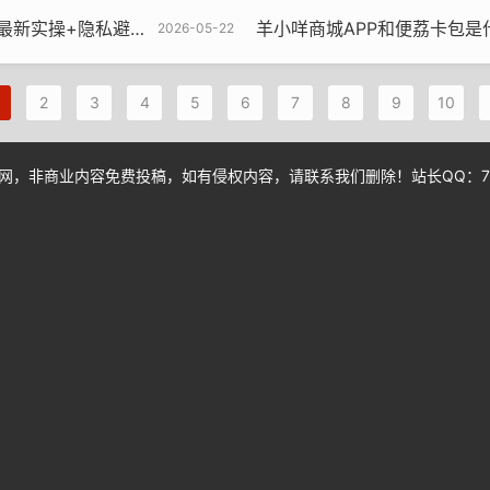
实操+隐私避坑指南
羊小咩商城APP和便荔卡包是什么
2026-05-22
2
3
4
5
6
7
8
9
10
，非商业内容免费投稿，如有侵权内容，请联系我们删除！站长QQ：772