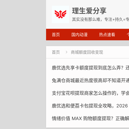
理生爱分享
其实没有那么难，专注+持久=
首页
国内动漫
热点速看
首页
商城额度回收变现

鹿优选先享卡额度提现到底怎么弄？还有那个购物额
兔满仓商城最近热度很高却不知道开通入口？热度不亚于当初的羊小咩便
支付宝花呗提现商家怎么操作的，学会 5 个通
鹿优选和便荔卡包提现全攻略，2026
情绪价值 MAX 购物额度提现？正确解析买商