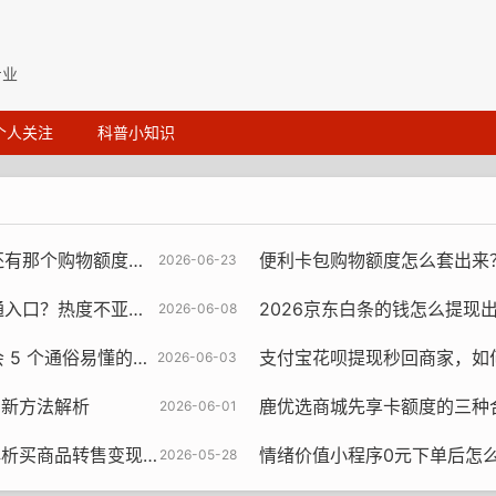
专业
个人关注
科普小知识
度变现……我跟你捋一捋
便利卡包购物额度怎么套出来？
2026-06-23
荔卡包，带你过了一遍，一看就懂
2026京东白条的钱怎么提现出来？
2026-06-08
俗易懂的方法你也会！
支付宝花呗提现秒回商家，如何通过商品分
2026-06-03
 新方法解析
鹿优选商城先享卡额度的三种
2026-06-01
品转售变现垫付秒回逻辑
情绪价值小程序0元下单后怎
2026-05-28