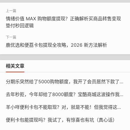
置，释放出现金流的理财价值。用户既获得了商品，又未
损失原有的现金储备，反而获得额外收益。
情绪价值 MAX 购物额度提现？正确解析买商品转售变现
二、权益二次转化：以“资源整合”替代“违规变现”
垫付秒回逻辑
部分用户希望将额度变现，本质上是希望挖掘额度中的剩
余价值。鹿优选先享卡通常附赠满减券、运费补贴、折扣
鹿优选和便荔卡包提现全攻略，2026 新方法解析
权益等附加福利。这些权益可通过合法的“拼单代购”模式
实现价值延伸。
相关文章
操作方法：在社区团购、亲友拼单等场景中，用户可使用
自身先享卡额度为他人代付订单，同时叠加平台优惠。代
分期乐突然给了5000购物额度，我开了会员居然下款了，但这利息……
付完成后，向实际收货方收取等额现金。例如，用户在小
去年秒拒，今年却给了8000额度？宝酷商城这波操作我看不懂了
区业主群发起日用品团购，使用先享卡额度统一支付，邻
居们按实际消费金额转账给用户。
羊小咩便利卡包不能取现？对，就是不能！但我觉得这样也挺好（真不是反话）
适用条件：该方式需确保代购行为符合平台规则，避免被
便利卡包能提现吗？我试了，有惊喜也有坑（真心话）
认定为商业性转售。建议单次代购金额控制在个人日常消