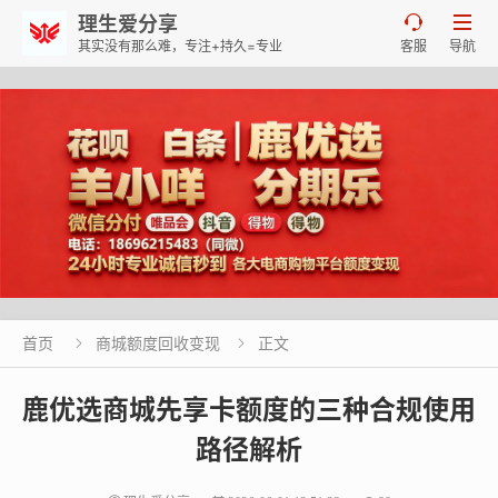
理生爱分享


其实没有那么难，专注+持久=专业
客服
导航
首页
商城额度回收变现
正文


鹿优选商城先享卡额度的三种合规使用
路径解析