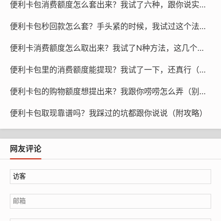
便利卡包消费额度怎么套出来？我试了六种，跟你说实话（别乱来）
费范围内，并保留真实消费凭证，如订单截图、聊天记录
等。此举未违反平台协议，却通过资源整合让额度产生了
便利卡包秒回款怎么套？手头紧的时候，我试过这个法子（真心话）
实际现金价值。
便利卡消费额度怎么取出来？我试了N种方法，这几个最靠谱（别瞎折腾）
风险提示：若代购频率过高、金额明显超出正常消费范
便利卡包里的消费额度能提现？我试了一下，还真行（附操作）
围，可能触发平台风控机制，导致额度冻结或账户受限。
因此，建议以亲友互助为边界，而非商业运营为目的。
便利卡包的购物额度想提出来？我跟你唠唠怎么弄（别慌，不难）
三、信用杠杆优化：用额度管理现金流，而非透支消费
便利卡包取现靠谱吗？我踩过的坑都跟你说说（附攻略）
先享卡额度的另一合规用途，是作为小微经营者的短期现
金流管理工具。相较于传统贷款，该方式无需审批、利率
网友评论
更低、到账更快，适合用于临时性的经营采购。
操作方法：小微企业主或自由职业者，可将先享卡额度用
于办公耗材、设备配件、包装物料等经营性采购。原本用
于采购的现金，则优先投入紧急业务周转，如补货、支付