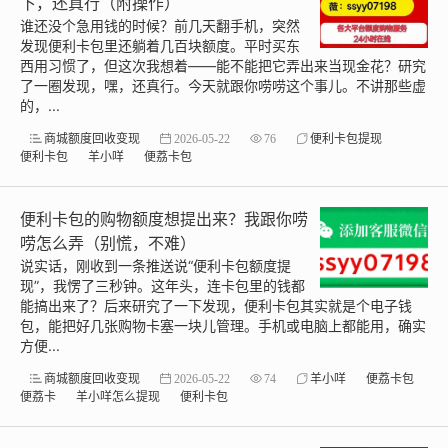
下，还真行（附操作）
谁还没个急用钱的时候？前几天翻手机，突然
发现便利卡包里还躺着几百块额度。平时买东
西用习惯了，但这次我想着——能不能把它弄出来当现金花？研究
了一圈发现，嘿，还真行。今天就跟你唠唠这个事儿。不讲那些虚
的，...
商城额度回收变现
2026-05-22
76
便利卡包提现
便利卡包
羊小咩
便荔卡包
便利卡包的购物额度想提出来？我跟你唠
唠怎么弄（别慌，不难）
说实话，刚收到一条推送说“便利卡包额度提
现”，我愣了三秒钟。这年头，连卡包里的钱都
能搞出来了？后来研究了一下发现，便利卡包其实就是个电子钱
包，能把好几张购物卡塞一块儿管理。手机或电脑上都能用，确实
方便...
商城额度回收变现
2026-05-22
74
羊小咩
便荔卡包
便荔卡
羊小咩怎么提现
便利卡包