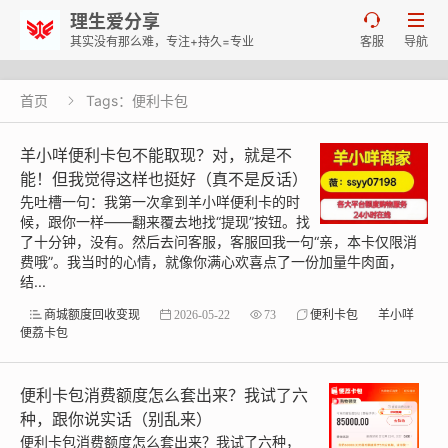
理生爱分享


其实没有那么难，专注+持久=专业
客服
导航
首页
Tags：便利卡包

羊小咩便利卡包不能取现？对，就是不
能！但我觉得这样也挺好（真不是反话）
先吐槽一句：我第一次拿到羊小咩便利卡的时
候，跟你一样——翻来覆去地找“提现”按钮。找
了十分钟，没有。然后去问客服，客服回我一句“亲，本卡仅限消
费哦”。我当时的心情，就像你满心欢喜点了一份加量牛肉面，
结...
商城额度回收变现
2026-05-22
73
便利卡包
羊小咩
便荔卡包
便利卡包消费额度怎么套出来？我试了六
种，跟你说实话（别乱来）
便利卡包消费额度怎么套出来？我试了六种，