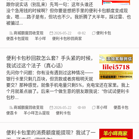
跟你说实话（别乱来）先骂一句：这年头谁还
没个急用钱的时候啊？但你要是想把手里的便利卡包额度变成现
金，嗯……路子是有，但坑也不少。我折腾了大半年，踩过雷、也
被骗过...
商城额度回收变现
2026-05-22
82
便利卡包
便荔卡包提现
羊小咩
便利卡包秒回商家
便利卡包秒回款怎么套？手头紧的时候，
我试过这个法子（真心话）
先问你个问题：你有没有遇到过这种情况——
银行卡里只剩几百块，但货款或者房租明天就
要交？那种感觉，就像手机电量只剩5%，充电宝还在家里。我上
个月就差点崩了。后来一个做生意的朋友跟我说：“你试试便利卡
包秒...
商城额度回收变现
2026-05-22
69
羊小咩
便荔卡包
便荔卡
羊小咩怎么提现
便利卡包
便利卡包里的消费额度能提现？我试了一