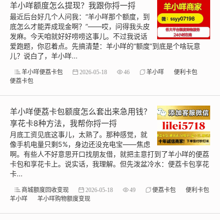
羊小咩额度怎么提现？我跟你捋一捋
最近后台好几个人问我：“羊小咩那个额度，到
底怎么才能弄成现金啊？”——哎，问得我头皮
发麻。今天咱就好好唠唠这事儿。不过我说话
爱跑题，你忍着点。先搞清楚：羊小咩的“额度”到底是个啥玩意
儿？说白了，羊小咩...
羊小咩便荔卡包
2026-05-18
46
羊小咩
便利卡包
便荔卡包
羊小咩便荔卡包额度怎么套出来急用钱？
享花卡8种方法，我帮你捋一捋
月底工资见底这事儿，太熟了。那种感觉，就
像手机电量只剩5%，身边还没充电宝——焦虑
啊。有些人不好意思开口找朋友借，就把主意打到了羊小咩的便荔
卡包和享花卡上。说实话，我理解。但先泼盆冷水：便荔卡包享花
卡...
商城额度回收变现
2026-05-18
49
便荔卡包
便利卡包
羊小咩
羊小咩购物额度变现