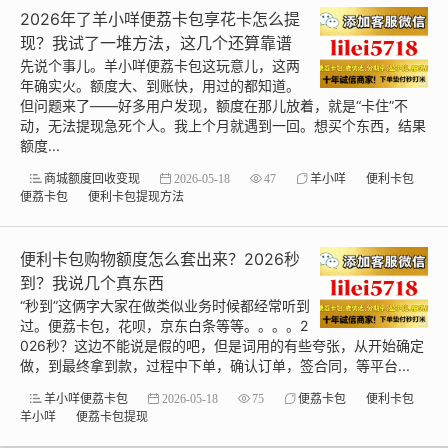
2026年了羊小咩便荔卡包享花卡怎么提
现？我试了一堆方法，这几个还算靠谱
先说个事儿。羊小咩便荔卡包这玩意儿，这两
年确实火。额度大、到账快，用过的都知道。
但问题来了——好多用户发现，额度在那儿放着，就是“卡住”不
动，无法提现急死个人。我上个月就遇到一回。想买个东西，结果
额度...
商城额度回收变现
2026-05-18
47
羊小咩
便利卡包
便荔卡包
便利卡包提现方法
便利卡包购物额度怎么套出来？2026秒
到？我说几个真东西
“秒到”这俩字大家在做类似业务时候都经常听到
过。便荔卡包，花呗，京东白条等等。。。。2
026秒？这边不能说是假的吧，但是词用的有些夸张，从开始确定
做，到最终拿到款，过程中下单，确认订单，签合同，等平台...
羊小咩便荔卡包
2026-05-18
75
便荔卡包
便利卡包
羊小咩
便荔卡包提现