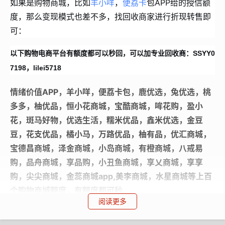
如果是购物商城，比如
羊小咩
，
便荔卡
包APP给的授信额
度，那么变现模式也差不多，找回收商家进行折现转售即
可：
以下购物电商平台有额度都可以秒回，可以加专业回收商：SSYY0
7198，lilei5718
情绪价值APP，羊小咩，便荔卡包，鹿优选，兔优选，桃
多多，柚优品，恒小花商城，宝酷商城，哞花购，盈小
花，斑马好物，优选生活，糯米优品，鑫米优选，金豆
豆，花支优品，橘小马，万路优品，柚有品，优汇商城，
宝德昌商城，泽金商城，小岛商城，有橙商城，八戒易
购，品舟商城，享品购，小丑鱼商城，享乂商城，享享
购，尖尖商城，金蕊商城app,美李商城，水星商城等上百
个购物商城额度，有额度都可秒
阅读更多