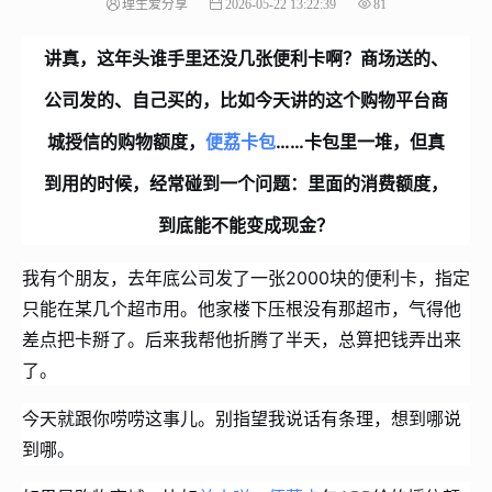
理生爱分享
2026-05-22 13:22:39
81
讲真，这年头谁手里还没几张便利卡啊？商场送的、
公司发的、自己买的，比如今天讲的这个购物平台商
城授信的购物额度，
便荔卡包
……卡包里一堆，但真
到用的时候，经常碰到一个问题：
里面的消费额度，
到底能不能变成现金？
我有个朋友，去年底公司发了一张2000块的便利卡，指定
只能在某几个超市用。他家楼下压根没有那超市，气得他
差点把卡掰了。后来我帮他折腾了半天，总算把钱弄出来
了。
今天就跟你唠唠这事儿。别指望我说话有条理，想到哪说
到哪。