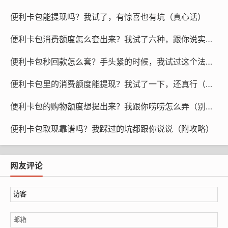
现。
便利卡包能提现吗？我试了，有惊喜也有坑（真心话）
（我就遇到过一回，去年大概九月份，在某商场办的一张
便利卡包消费额度怎么套出来？我试了六种，跟你说实话（别乱来）
卡，只能在他们家买东西，想提现？客服跟我说“不好意
思，本卡仅限消费”。我当时真的会谢。）
便利卡包秒回款怎么套？手头紧的时候，我试过这个法子（真心话）
所以第一步，你先看看你的卡是哪种。有的卡支持余额转
便利卡包里的消费额度能提现？我试了一下，还真行（附操作）
银行卡，有的只能老老实实花掉。别上来就想提现，结果
便利卡包的购物额度想提出来？我跟你唠唠怎么弄（别慌，不难）
发现根本不行。
便利卡包取现靠谱吗？我踩过的坑都跟你说说（附攻略）
二、能不能提，看这三点
卡的种类和政策
。有些卡就是“消费专用”，提现功能压
网友评论
根没开。有些卡可以，但可能要求你满多少额度才能
提。
发卡机构
。不同的公司规矩不一样。有的宽松，有的严
得要命。我之前遇到一张卡，提现前得先实名认证，还