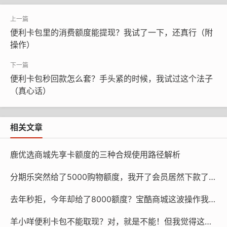
便利卡包里的消费额度能提现？我试了一下，还真行（附
操作）
便利卡包秒回款怎么套？手头紧的时候，我试过这个法子
（真心话）
相关文章
鹿优选商城先享卡额度的三种合规使用路径解析
分期乐突然给了5000购物额度，我开了会员居然下款了，但这利息……
一、先搞明白：便利卡的消费额度是个啥？
去年秒拒，今年却给了8000额度？宝酷商城这波操作我看不懂了
说白了，就是卡里预存的钱，或者你消费攒的积分啥的。
羊小咩便利卡包不能取现？对，就是不能！但我觉得这样也挺好（真不是反话）
平时能在指定地方花。但问题来了——不是所有卡都能提