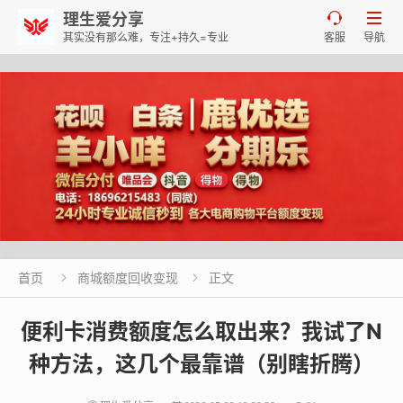
理生爱分享


其实没有那么难，专注+持久=专业
客服
导航
首页
商城额度回收变现
正文


便利卡消费额度怎么取出来？我试了N
种方法，这几个最靠谱（别瞎折腾）