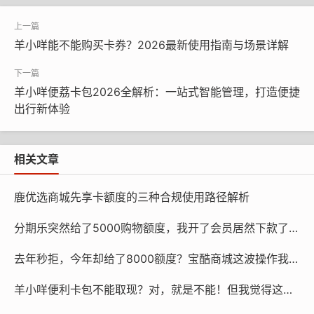
如果亲友有消费需求，且该消费场景支持羊小咩支付，用
羊小咩能不能购买卡券？2026最新使用指南与场景详解
户可以使用自己的羊小咩额度为亲友代付，亲友再通过正
规转账方式将对应金额转回。这种方式基于真实的消费需
求，完全符合平台规则，也是“羊小咩怎么套出来”问题中
羊小咩便荔卡包2026全解析：一站式智能管理，打造便捷
最易操作的合规方案。但需注意代付频次不宜过高，避免
出行新体验
触发风控预警。
3. 平台官方额度变现通道
相关文章
2026年羊小咩针对部分优质用户开放了官方额度变现服
鹿优选商城先享卡额度的三种合规使用路径解析
务，比如旗下“享花卡”的小额提现功能，用户可在APP内
分期乐突然给了5000购物额度，我开了会员居然下款了，但这利息……
的“额度管理”板块查看是否具备申请资格。官方通道的优
势在于安全无风险，变现资金直接转入绑定银行卡，不过
去年秒拒，今年却给了8000额度？宝酷商城这波操作我看不懂了
额度通常有一定限制，且可能收取合理的服务费用，具体
羊小咩便利卡包不能取现？对，就是不能！但我觉得这样也挺好（真不是反话）
以平台实时规则为准。