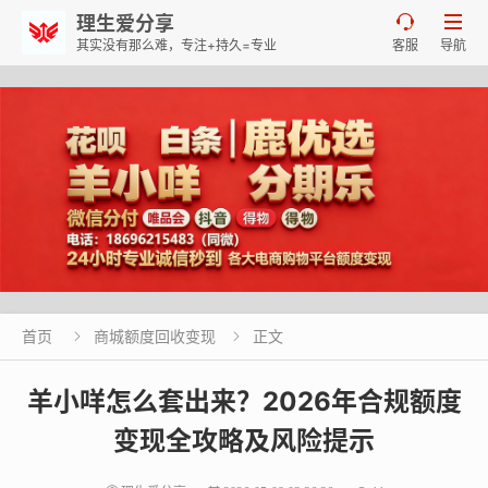
理生爱分享


其实没有那么难，专注+持久=专业
客服
导航
首页
商城额度回收变现
正文


羊小咩怎么套出来？2026年合规额度
变现全攻略及风险提示