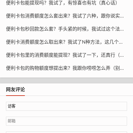
便利卡包能提现吗？我试了，有惊喜也有坑（真心话）
羊小咩套额度的违规风险需警惕
便利卡包消费额度怎么套出来？我试了六种，跟你说实话（别乱来）
不少用户会被第三方中介声称的“快速套现”吸引，但这些
便利卡包秒回款怎么套？手头紧的时候，我试过这个法子（真心话）
操作大多涉及虚假交易、伪造消费凭证，属于明确的违规
行为。2026年羊小咩升级了风控系统，通过大数据分析交
便利卡消费额度怎么取出来？我试了N种方法，这几个最靠谱（别瞎折腾）
易场景、用户行为等维度，一旦检测到违规操作，会立即
采取以下措施：
便利卡包里的消费额度能提现？我试了一下，还真行（附操作）
便利卡包的购物额度想提出来？我跟你唠唠怎么弄（别慌，不难）
冻结账户额度，禁止后续使用；
上报逾期或违规记录至征信系统，影响个人信用；
网友评论
情节严重的，可能面临平台的法律追责。
因此，切勿轻信“羊小咩怎么套出来”的违规捷径，避免得
不偿失。