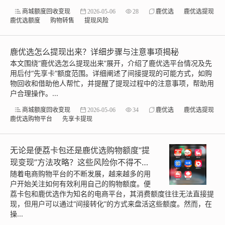
商城额度回收变现
2026-05-06
28
鹿优选
鹿优选提现
鹿优选额度
购物转售
提现风险
鹿优选怎么提现出来？详细步骤与注意事项揭秘
本文围绕“鹿优选怎么提现出来”展开，介绍了鹿优选平台情况及先
用后付“先享卡”额度范围。详细阐述了间接提现的可能方式，如购
物回收和借助他人帮忙，并提醒了提现过程中的注意事项，帮助用
户合理操作。...
商城额度回收变现
2026-05-06
34
鹿优选
鹿优选提现
鹿优选购物平台
先享卡提现
无论是便荔卡包还是鹿优选购物额度“提
现变现”方法攻略？这些风险你不得不
防！
随着电商购物平台的不断发展，越来越多的用
户开始关注如何有效利用自己的购物额度。便
荔卡包和鹿优选作为知名的电商平台，其消费额度往往无法直接提
现，但用户可以通过“间接转化”的方式来盘活这些额度。然而，在
操...