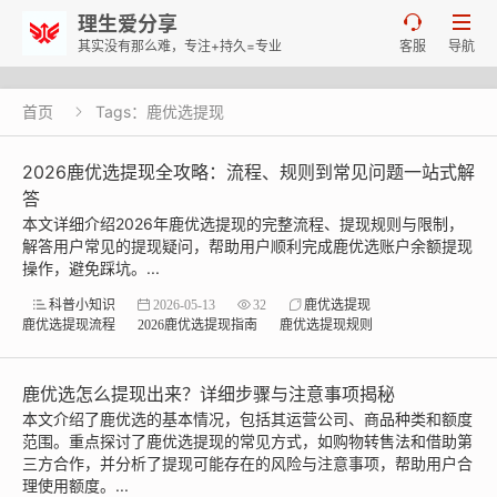
理生爱分享


其实没有那么难，专注+持久=专业
客服
导航
首页
Tags：鹿优选提现

2026鹿优选提现全攻略：流程、规则到常见问题一站式解
答
本文详细介绍2026年鹿优选提现的完整流程、提现规则与限制，
解答用户常见的提现疑问，帮助用户顺利完成鹿优选账户余额提现
操作，避免踩坑。...
科普小知识
2026-05-13
32
鹿优选提现
鹿优选提现流程
2026鹿优选提现指南
鹿优选提现规则
鹿优选怎么提现出来？详细步骤与注意事项揭秘
本文介绍了鹿优选的基本情况，包括其运营公司、商品种类和额度
范围。重点探讨了鹿优选提现的常见方式，如购物转售法和借助第
三方合作，并分析了提现可能存在的风险与注意事项，帮助用户合
理使用额度。...