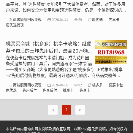
商平台，其“选购额度”功能吸引了大量消费者。然而，对于许多用
户来说，如何安全地使用和变现选购额度，仍是一个值得探讨的...
商城额度回收变现
2026-04-14
59
鹿优选
先享卡
鹿优选提现
桃买买商城（桃多多）桃享卡攻略：继便
荔卡包后的王炸先用后付，最高20万额
度+回收变现全指南
在便荔卡包凭借宽松的申请门槛，成为花户圈
备受追捧的信用工具后，同赛道再添“王炸”新品
——桃买买商城（大家更熟悉的名字是“桃多多”）正式推出“桃享
卡”先用后付购物额度，最高可开通20万额度，商品品类覆盖...
商城额度回收变现
2026-04-09
92
桃多多
便荔卡包
鹿优选
先用后付
先享后付
桃享卡
先享卡
‹‹
1
››
本站所有内容均由网友投稿及摘自互联网，非商业内容免费投稿，如有侵权内