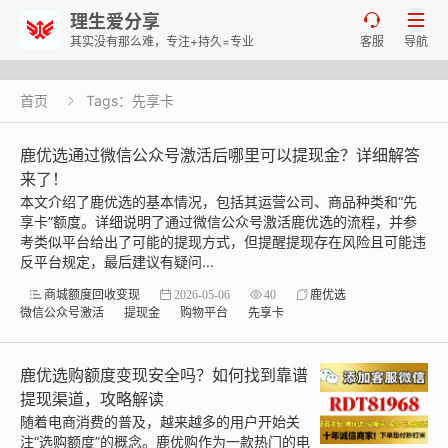
理生爱分享


其实没有那么难，专注+持久=专业
客服
导航
首页
Tags：先享卡

鹿优选通过微信公众号激活后哪里可以提现金？详细解答
来了！
本文介绍了鹿优选的基本情况，包括其运营公司、商品种类和“先
享卡”额度。详细说明了通过微信公众号激活鹿优选的流程，并参
考类似平台给出了可能的提现方式，但提醒提现存在风险且可能违
反平台规定，最后建议有疑问...
商城额度回收变现
2026-05-06
40
鹿优选
微信公众号激活
提现金
购物平台
先享卡
鹿优选购额度变现安全吗？如何找到靠谱
提现渠道，攻略解读
随着电商消费的普及，越来越多的用户开始关
注“选购额度”的概念。鹿优购作为一款热门的电