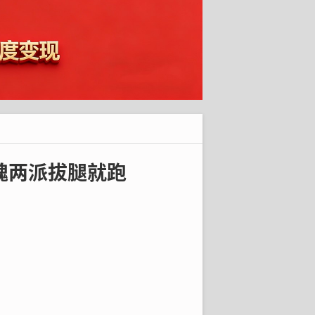
魂两派拔腿就跑