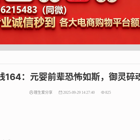
线164：元婴前辈恐怖如斯，御灵碎
理生爱分享
2025-09-29 14:27:40
825