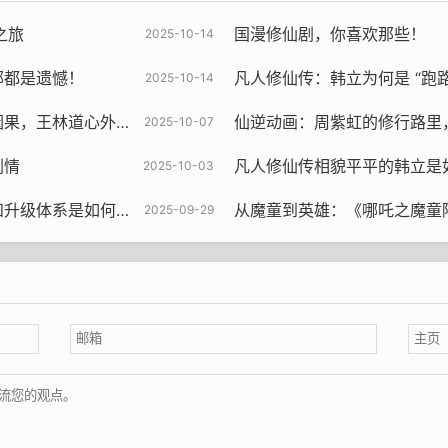
之旅
国漫修仙剧，你喜欢那些！
2025-10-14
部都是遗憾！
凡人修仙传：韩立为何是 “跑路宗师”？黄枫
2025-10-14
道心外的风终吹尽尘缘
仙逆动画：周紫虹的修行路里，藏着多少关
2025-10-07
剧情
凡人修仙传相貌平平的韩立是如何成
2025-10-03
系是如何逐渐完善的？
从魔童到英雄：《哪吒之魔童降世》—
2025-09-29
父母与兄长
有加