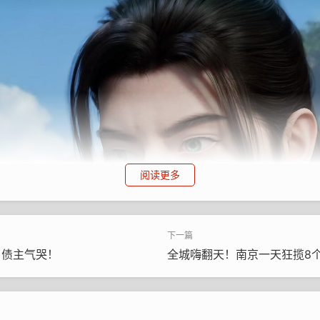
阅读更多
？债主气哭！
全城嗨翻天！南京一天狂揽8