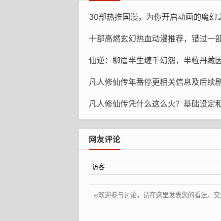
30部热推国漫，为你开启动画的魔幻
十部高燃玄幻热血动漫推荐，错过一
仙逆：柳眉半生缠千幻怨，半粒丹藏因果，王林
凡人修仙传年番停更相关信息及后续
对韩立而言
凡人修仙传凭什么这么火？基础设定和升级体
如今的韩家虽与他有血脉关联
但他心中真正的家人始终是顾的
网友评论
小妹
即便那两位儒生与大汉对他恭敬
他也难以生出亲净之感