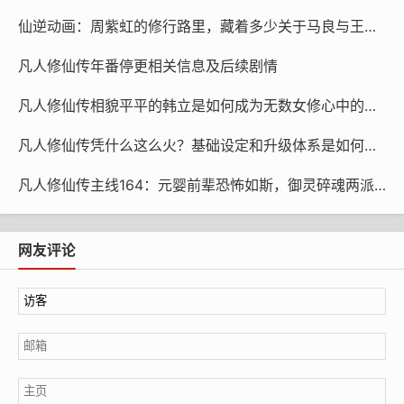
其实并不是什么坏事，只是想借此“刷存在感”，即使换来
仙逆动画：周紫虹的修行路里，藏着多少关于马良与王林的回忆？（红蝶自诉）
的是反感，也好过完全被忽视。
在“反抗”和“和解”之间，隐藏着哪咤角色的弧光。他不
凡人修仙传年番停更相关信息及后续剧情
是在抗拒自己的父母，也不是在抗拒命运，而是在抗拒他
凡人修仙传相貌平平的韩立是如何成为无数女修心中的完美恋人？
人给他扣上的那个“魔”字。殷夫人和他一起踢球，他便敛
起戾气，露出一副寻常孩童的笑容；太乙真人以‘江山社稷
凡人修仙传凭什么这么火？基础设定和升级体系是如何逐渐完善的？
图’为引，自己要拼命去证明自己不是妖；当初敖丙为了龙
族的安全，不惜将陈塘关坑杀，明知必遭天罚，却还是义
凡人修仙传主线164：元婴前辈恐怖如斯，御灵碎魂两派拔腿就跑
无反顾地站了出来，就是因为他已经意识到，无论是“魔”
还是“神”，都不是生来就有的，是他们自己选择的。
网友评论
天劫降下的那一日，哪咤看到自己的爹娘为自己求
情，又看到敖丙与自己一同扛劫，心中一动，大吼一声：
“我的命运，掌握在我自己手中！”他已经不在乎其他人的
看法了，他要做的，就是保护自己想要保护的人。结果，
他的身体被天劫毁灭，但是他的魂魄留在了莲台上，这样
的结果，并不是一个十全十美的英雄，而是一个“真实的
人”：受过委屈，受过反抗，受过迷惑，在爱情和责任感中