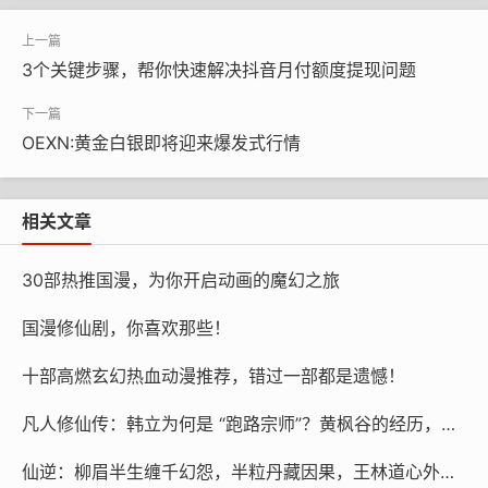
一、哪咤：一个带着“标签”的儿童，用叛逆写出自己
提到哪咤，大多数人都会想到他是个硬汉，比如杀父
3个关键步骤，帮你快速解决抖音月付额度提现问题
之仇，比如杀母之仇，比如拿着火尖枪，脚踩风火轮的大
侠。但《魔童降世》中的哪咤，生来便有“魔丸转世”之
OEXN:黄金白银即将迎来爆发式行情
称，这是天尊为了平衡“灵珠”和“魔丸”，所结下的“恶果”，
生来便有戾气，三岁时便会遭遇天劫，身死道消。自一落
地，陈塘关内的人们便将其视为洪水猛兽：小孩见到他就
相关文章
跑，成年人举起棍子赶他走，狗也冲他的乾坤环叫个不
停。
30部热推国漫，为你开启动画的魔幻之旅
他就是一个“坏孩子”，被这个世界遗弃了。他悄悄从
结界里钻出来，想要跟孩子们一起踢球，结果自己的戾气
国漫修仙剧，你喜欢那些！
突然爆发，把孩子给吓哭了。他模仿大人“降妖除魔”，解
十部高燃玄幻热血动漫推荐，错过一部都是遗憾！
救了一个被海妖掳走的小姑娘，结果被村里人误会为“偷小
孩的恶魔”，石块、污言秽语劈头盖脸地打在他身上。最可
凡人修仙传：韩立为何是 “跑路宗师”？黄枫谷的经历，藏着他极致清醒的求道逻辑
悲的是，他虽然渴求着温暖，但为了“刷存在感”，他还是
仙逆：柳眉半生缠千幻怨，半粒丹藏因果，王林道心外的风终吹尽尘缘
选择了“恶作剧”，掀了人家的房顶，泼了人家的洗澡水，