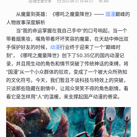
理生爱分享
2025-09-11 16:44:13
360
从魔童到英雄：《哪吒之魔童降世》——
国漫
巅峰的
人物故事深度解析
当“我的命运掌握在我自己手中”的口号响起，当一个
带着烟熏妆，嘴角带着坏坏笑容的魔童，在天劫中伸出双
手保护好友的时候，
动漫
行业终于迎来了一个“巅峰时
刻”，《哪咤之魔童降世》创下了50.35亿的国内动漫记
录，并且用生动的角色和情节突破了传统神话的束缚，将
“国漫”从一个小众群体的狂欢，变成了一个被大众所熟知
的文化符号。今天，我们暂且不谈科技与特效上的突破，
只谈那些隐藏在剧情中，让观众哭笑不得的角色剧情，看
看它是怎样用“人”的温暖，来支撑起国产动漫的脊梁。