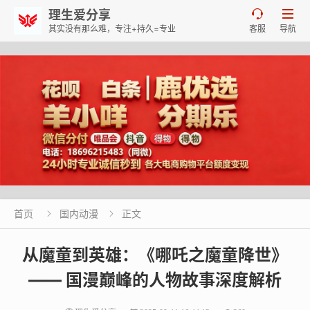
理生爱分享


其实没有那么难，专注+持久=专业
客服
导航
首页
国内动漫
正文


从魔童到英雄：《哪吒之魔童降世》
—— 国漫巅峰的人物故事深度解析