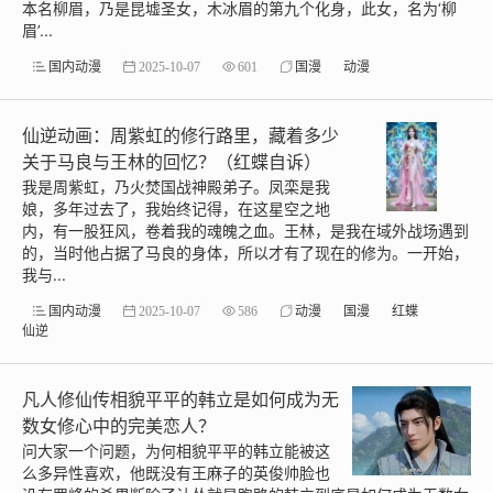
本名柳眉，乃是昆墟圣女，木冰眉的第九个化身，此女，名为‘柳
眉’...
国内动漫
2025-10-07
601
国漫
动漫
仙逆动画：周紫虹的修行路里，藏着多少
关于马良与王林的回忆？（红蝶自诉）
我是周紫虹，乃火焚国战神殿弟子。凤栾是我
娘，多年过去了，我始终记得，在这星空之地
内，有一股狂风，卷着我的魂魄之血。王林，是我在域外战场遇到
的，当时他占据了马良的身体，所以才有了现在的修为。一开始，
我与...
国内动漫
2025-10-07
586
动漫
国漫
红蝶
仙逆
凡人修仙传相貌平平的韩立是如何成为无
数女修心中的完美恋人？
问大家一个问题，为何相貌平平的韩立能被这
么多异性喜欢，他既没有王麻子的英俊帅脸也