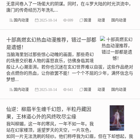
无意间卷入了一场偌大的阴谋。同时，在斗罗大陆的时光洪流中，
唐门的传奇经历万年洗礼...
国内动漫
2025-10-14
699
国漫
动漫
国内动漫
十部高燃玄幻热血动漫推荐，错过一部都
是遗憾！
当脑海里划过那些惊心动魄的画面，那些奇幻
的场景交织着人物的喜怒哀乐，彷佛身临其境
般让人心潮澎湃。若你也沉迷在玄幻世界难以自拔，这些作品绝对
会点燃你的热血，让你欲罢不能！一个个不屈的少年，满怀信念与
梦想...
国内动漫
2025-10-14
641
国漫
动漫
国内动漫
仙逆：柳眉半生缠千幻怨，半粒丹藏因
果，王林道心外的风终吹尽尘缘
我叫柳媚，这一年的寒风，一年不如一年。我
站在幻家楼顶，遥望罗天的天空，一片灰色，
如同一片无法洗刷的轻纱。他们称呼我为幻眉，但在下却想起，我