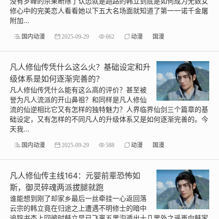
没有罗峰的杀果断除了认怂就是跑路的韩立到底是如何成为无数女
修心中的完美恋人看看她以下五大名场面就知道了第一一诺千金屠
附加...
国内动漫
2025-09-29
662
动漫
国漫
凡人修仙传凭什么这么火？基础设定和升
级体系是如何逐渐完善的？
凡人修仙传凭什么能有这么高的评价？甚至被
誉为凡人流派的开山鼻祖？和同样是凡人修仙
流的仙逆相比它又有怎样的独特魅力？人界临界仙剑三个篇章的基
础设定，又有怎样的不同凡人的升级体系又是如何逐渐完善的。今
天我...
国内动漫
2025-09-29
588
动漫
国漫
凡人修仙传主线164：元婴前辈恐怖如
斯，御灵碎魂两派拔腿就跑
谁能想到刚了却家乡最后一丝牵挂一心返回落
云宗的韩立竟在归途之上遭遇不明修士的暗中
追踪书杰上回彼时韩立早已飞离五里沟遁出十几里外之遥再向韩家