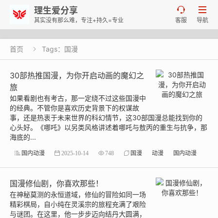
理生爱分享


其实没有那么难，专注+持久=专业
客服
导航
首页
Tags：国漫

30部热推国漫，为你开启动画的魔幻之
旅
如果看剧也有考古，那一定绕不过这些国漫中
的经典。不管你是喜欢历史背景下的权谋故
事，还是热衷于未来世界的科幻情节，这30部国漫总能找到你的
心头好。《哪吒》以另类风格讲述着哪吒与敖丙的重生与抗争，那
海底的...
国内动漫
2025-10-14
748
国漫
动漫
国内动漫
国漫修仙剧，你喜欢那些！
在神秘莫测的永恒道域，修仙的冒险如同一场
精彩棋局，自小纯在灵溪宗的旅程充满了艰险
与谜团。在这里，他一步步迈向结丹大圆满，