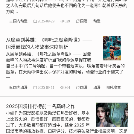
之人传完最后几句话后他便头也不回的化为一道青红朝着落云宗的
方向...
国内动漫
2025-09-29
829
国漫
动漫
从魔童到英雄：《哪吒之魔童降世》——
国漫巅峰的人物故事深度解析
从魔童到英雄：《哪吒之魔童降世》—— 国漫
巅峰的人物故事深度解析当“我的命运掌握在我
自己手中”的口号响起，当一个带着烟熏妆，嘴角带着坏坏笑容的
魔童，在天劫中伸出双手保护好友的时候，动漫行业终于迎来了
一...
国内动漫
2025-09-11
364
国漫
动漫
哪吒魔童
2025国漫排行榜前十名巅峰之作
小编作为国漫影视以及动漫狂热爱好者，基本
上比较火的，剧情很好，画面很美的，我都看
过了，大多数目前都在追当中，结合 2025 年
国漫市场的播放数据、口碑评分、技术突破及行业权威奖项，这是