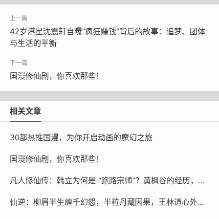
往。
42岁港星沈震轩自曝“疯狂赚钱”背后的故事：追梦、团体
同样令人印象深刻的是《完美世界》。画质极其精
与生活的平衡
致，还原了小说中的恢弘大气。无论是激烈的对决还是扣
人心魂的情节，每个转折都让人肾上腺素飙升，充斥着奇
迹与希望。这部作品不仅讲述了不屈的奋斗与坚持，还将
国漫修仙剧，你喜欢那些！
一个少年的成长展现在我们的眼前，而每一个画面都宛如
一场视觉盛宴；你能感受到人物生动的表情背后蕴含的巨
相关文章
大力量。
30部热推国漫，为你开启动画的魔幻之旅
至于《凡人修仙传》，没有什么华丽套路，讲的就是
普普通通的小村庄穷小子韩立的成长史。一开始他只是一
国漫修仙剧，你喜欢那些！
个微不足道的人，却因为命运推着他向前走一步，遭遇危
险时，他可以变得十分坚韧，也不乏一丝狡黠。经过重重
凡人修仙传：韩立为何是 “跑路宗师”？黄枫谷的经历，藏着他极致清醒的求道逻辑
困难和几番抉择，他经历了一次次蜕变，直到最后站到了
仙逆：柳眉半生缠千幻怨，半粒丹藏因果，王林道心外的风终吹尽尘缘
仙的巅峰。这部动漫不仅特效逼真，打斗场面流畅，更让