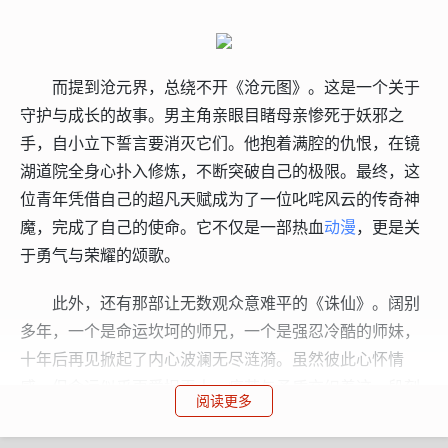
而提到沧元界，总绕不开《沧元图》。这是一个关于
守护与成长的故事。男主角亲眼目睹母亲惨死于妖邪之
手，自小立下誓言要消灭它们。他抱着满腔的仇恨，在镜
湖道院全身心扑入修炼，不断突破自己的极限。最终，这
位青年凭借自己的超凡天赋成为了一位叱咤风云的传奇神
魔，完成了自己的使命。它不仅是一部热血
动漫
，更是关
于勇气与荣耀的颂歌。
此外，还有那部让无数观众意难平的《诛仙》。阔别
多年，一个是命运坎坷的师兄，一个是强忍冷酷的师妹，
十年后再见掀起了内心波澜无尽涟漪。虽然彼此心怀情
感，但命运似乎更爱捉弄人，痛苦与矛盾交织着这一段刻
阅读更多
骨铭心的情感，让观众无数次落泪。在这份难以形容的爱
恋中，也嵌入了无数战斗和牺牲的片段，无不令人心驰神