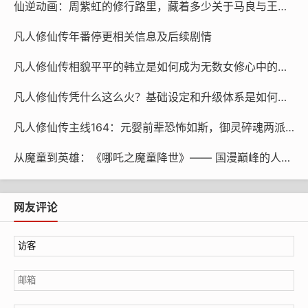
我们看到了一位普通人凭借顽强毅力逆袭人生的可能。
仙逆动画：周紫虹的修行路里，藏着多少关于马良与王林的回忆？（红蝶自诉）
而《仙逆》中麻子哥的角色也让人印象深刻。他为所
凡人修仙传年番停更相关信息及后续剧情
爱之人不惜癫狂，他的妻子是他不可触碰的逆鳞。王林真
凡人修仙传相貌平平的韩立是如何成为无数女修心中的完美恋人？
正诠释了何为坚定守护，这样的情感贯穿始终，使得每一
集都充满最真挚的情绪和惊人的力量。他的故事既有悲壮
凡人修仙传凭什么这么火？基础设定和升级体系是如何逐渐完善的？
也有温存，是一种情感和热血杂糅的奇妙体验。
凡人修仙传主线164：元婴前辈恐怖如斯，御灵碎魂两派拔腿就跑
还有《永生》中奴仆出身的方寒，他本无意争名天
从魔童到英雄：《哪吒之魔童降世》—— 国漫巅峰的人物故事深度解析
下，却因为一桩偶然的事件迈入了修行的边界。从步步艰
难，到意外获得机缘，一直到成为纪元仙王，他的整个过
程充满毅力与令人叹息的命运转折。观众不禁为他的崛起
网友评论
感到深深敬佩，甚至一次次被剧情中的细节所触动。
而少年罗征的故事相信很多人看了一遍又想再看一
遍。《百练成神》用它震撼人心的剧情吸引了无数热爱战
斗与成长的观众。从家族败落、自己被贬为奴仆开始，罗