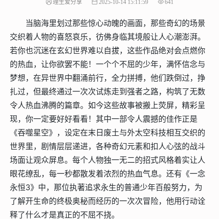
理生爱分享
2025-10-14 15:11:59
641
当脑海里划过那些惊心动魄的画面，那些奇幻的场景
交织着人物的喜怒哀乐，彷佛身临其境般让人心潮澎湃。
若你也沉迷在玄幻世界难以自拔，这些作品绝对会点燃你
的热血，让你欲罢不能！一个个不屈的少年，满怀信念与
梦想，在异世界中翻涌前行，全力拼搏，他们跌倒过，挣
扎过，但最终通过一次次试炼走到强者之路，构筑了无数
令人热血沸腾的篇章。如今这些故事被搬上荧屏，精彩呈
现，你一定要好好看看！
其中一部令人震撼的佳作正是
《吞噬星空》，设定在末日废土与外太空科技相互交织的
世界里，剧情层层递进，各种奇幻元素和扣人心弦的战斗
场面让观众屏息。每个人物独一无二的招式风格着实让人
眼花缭乱，每一秒都散发着浓烈的热血气息。还有《一念
永恒3》中，那位执著追求永生的普通少年百般努力，为
了解开生命的终极奥秘而经历的一次次冒险，他用行动诠
释了什么才是真正的不屈不挠。