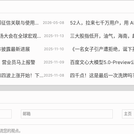
关联与使用注意事项
52人，拉来七千万用户，用 AI P
2026-05-08
观环境和投资战略上进行前瞻
三大股指低开，油气，海南，
2025-11-13
方披露最新进展
《一名女子引产遭拒绝，诞下孩子
2025-11-10
，营业员马上报警
百度文心大模型5.0-Preview
2025-11-09
！下周钢材价格走势如何？
四千点！这是最后一次洗牌吗？下
2025-11-08
的所有业态中，依然以超过109亿的销售额位居榜首。从今年胖
，胖东来的销量非常好，八天时间，公司的总销售额达到了8.2