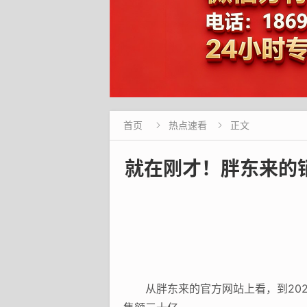
首页
热点速看
正文


就在刚才！胖东来的
从胖东来的官方网站上看，到20