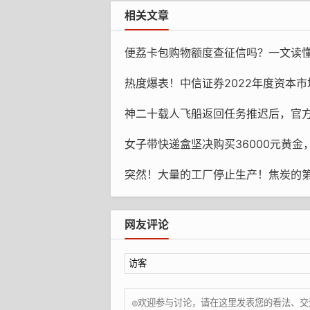
相关文章
便荔卡包购物额度查征信吗？一文读懂征信
热度爆表！中信证券2022年度资本市场大会在全球宏
神二十载人飞船返回任务推迟后，官
女子带快递盒坚决购买36000元黄金
突然！大量的工厂停止生产！焦炭的第四波上涨开始
网友评论
截止到2025年，胖东来在今年
额已经超过了51亿元。
值得一提的是，在这个国庆节期间