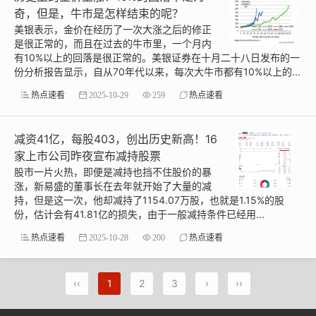
奇，但是，牛市是怎样结束的呢？
美银表示，金价在经历了一次大涨之后的修正
是很正常的，而且在过去的牛市里，一个月内
有10%以上的回落是很正常的。美银证券在十月二十八日发布的一
份分析报告显示，自从70年代以来，每次大牛市都有10%以上的...
热点速看
2025-10-29
259
热点速看
减资41亿，每股403，创出历史新高！16
家上市公司昨夜宣布减持股票
股市一片火热，即便是减持也挡不住股价的暴
涨，新易盛的董事长在去年就开始了大量的减
持，但是这一次，他却减持了1154.07万股，也就是1.15%的股
份，估计会有41.81亿的损失，由于一般减持条件已经用...
热点速看
2025-10-28
200
热点速看
‹‹
1
2
3
›
››