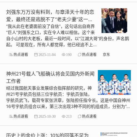
刘强东万万没有料到，与章泽天十年的恋
爱，最终还是逃脱不了“老夫少妻”这一尴
尬局面
“我从此在老婆面前没了自信”，这句话出自商界
“巨人”刘强东之口，实在令人难以相信。这个来
自小山村的大老板，最近一段时间，以“江湖大哥”的身份，声名鹊
起。 可是现在，所有人都觉得，他已经追不上...
热点速看
2025-11-04
190
热点速看
京东
神州21号载人飞船确认将会见国内外新闻
工作者
经过我国航天事业发展综合指挥部的研究，神
州21号宇航员包括三位宇航员：宇航员张陆，
宇航员武飞，载荷专家张洪章，张陆担任指令长。这是中国自神州
16号宇航员组合以来，第三次出现3种不同的机组成员，分别为“...
热点速看
2025-10-30
213
热点速看
历史上的金价上涨：10%的回落不足为