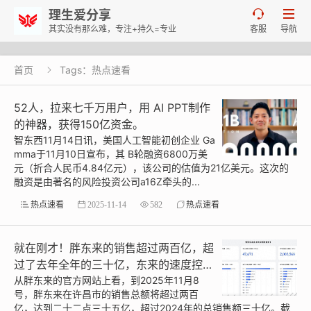
理生爱分享


其实没有那么难，专注+持久=专业
客服
导航
首页
Tags：热点速看

52人，拉来七千万用户，用 AI PPT制作
的神器，获得150亿资金。
智东西11月14日讯，美国人工智能初创企业 Ga
mma于11月10日宣布，其 B轮融资6800万美
元（折合人民币4.84亿元），该公司的估值为21亿美元。这次的
融资是由著名的风险投资公司a16Z牵头的...
热点速看
2025-11-14
582
热点速看
就在刚才！胖东来的销售超过两百亿，超
过了去年全年的三十亿，东来的速度控制
宣告失败
从胖东来的官方网站上看，到2025年11月8
号，胖东来在许昌市的销售总额将超过两百
亿，达到二十二点三十五亿，超过2024年的总销售额三十亿。截