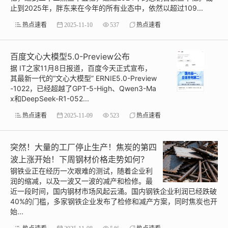
止到2025年，胖东来在今年的所有业态中，依然以超过109...
热点速看
2025-11-10
537
热点速看
百度文心大模型5.0-Preview公布
据 IT之家11月8日报道，百度今天正式宣布，
其最新一代的“文心大模型” ERNIE5.0-Preview
-1022，已经超越了GPT-5-High、Qwen3-Ma
x和DeepSeek-R1-052...
热点速看
2025-11-09
523
热点速看
突然！大量的工厂停止生产！焦炭的第四
波上涨开始！下周钢材价格走势如何？
钢铁业正在经历一次艰难的测试，随着企业利
润的缩减，以及一波又一波的减产和检修。最
近一段时间，国内钢材市场风起云涌。国内钢铁企业利润已经跌破
40%的门槛，多家钢铁企业发布了检修和减产方案，同时焦炭也开
始...