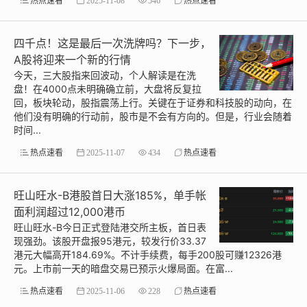
热点速看
2025-11-08
546
热点速看
四千点！这是最后一次洗牌吗？下一步，
A股将迎来一个新的行情
今天，三大股指来回波动，个人解读是在洗
盘！在4000点未明确确立前，大盘将反复拉
回，板块轮动，股指震荡上行。关键在于证券和科技股的动向，在
他们没有明确的行动前，股市是不会有方向的。但是，行业会随着
时间...
热点速看
2025-11-07
434
热点速看
旺山旺水-B港股首日大涨185%，单手帐
面利润超过12,000港币
旺山旺水-B今日正式登陆港交所主板，首日表
现强劲。该股开盘报95港元，较发行价33.37
港元大幅高开184.69%。不计手续费，每手200股可赚12326港
元。上市前一天的暗盘交易已预示火爆局面。在富...
热点速看
2025-11-06
228
热点速看