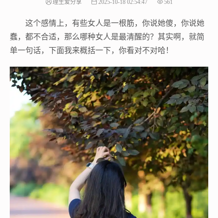
理生爱分享
2025-10-18 02:54:47
561
这个感情上，有些女人是一根筋，你说她傻，你说她
蠢，都不合适，那么哪种女人是最清醒的？其实啊，就简
单一句话，下面我来概括一下，你看对不对哈！