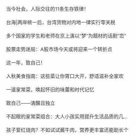
当今社会，人际交往的11条生存铁律！
台海|两岸统一后，台湾货物对内地一律实行零关税
多个国家的学生和老师在京上演以“梦”为题材的话剧“恋”
股票走势迷局：A股市场今天或将迎来一个转折点
这一年，致自己！
入秋美食指南：这些菜让你胃口大开，舒适滋补全家欢
一道家常菜，唤起怀旧的味蕾和时代记忆
致自己——清醒且独立
不起眼的家常菜组合：大人小孩实用提升生活品质的几大日常食材
孩子爱红烧肉？不如试试酱牛肉，营养更丰富还能助长个