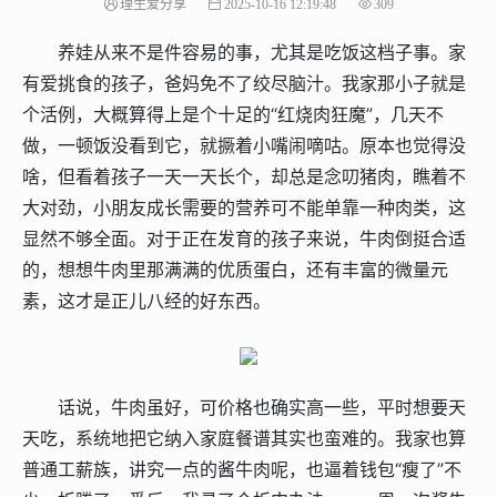
理生爱分享
2025-10-16 12:19:48
309
养娃从来不是件容易的事，尤其是吃饭这档子事。家
有爱挑食的孩子，爸妈免不了绞尽脑汁。我家那小子就是
个活例，大概算得上是个十足的“红烧肉狂魔”，几天不
做，一顿饭没看到它，就撅着小嘴闹嘀咕。原本也觉得没
啥，但看着孩子一天一天长个，却总是念叨猪肉，瞧着不
大对劲，小朋友成长需要的营养可不能单靠一种肉类，这
显然不够全面。对于正在发育的孩子来说，牛肉倒挺合适
的，想想牛肉里那满满的优质蛋白，还有丰富的微量元
素，这才是正儿八经的好东西。
话说，牛肉虽好，可价格也确实高一些，平时想要天
天吃，系统地把它纳入家庭餐谱其实也蛮难的。我家也算
普通工薪族，讲究一点的酱牛肉呢，也逼着钱包“瘦了”不