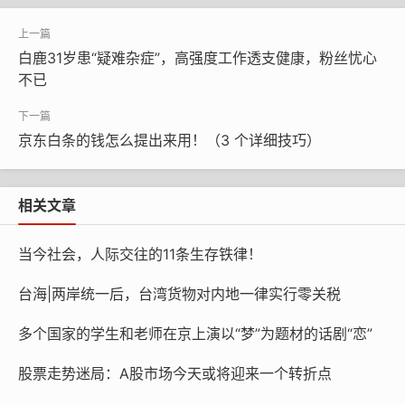
接下来就是整锅调料的问题了。常备调料我估计大家
白鹿31岁患“疑难杂症”，高强度工作透支健康，粉丝忧心
都有，都不用特意去买什么离谱的香草啥的，只需要像生
不已
抽、老抽、桂皮、八角、姜片、香叶这些经典搭配，再来
点花椒、葱段和盐。热水一定要没过牛肉块，放入调料后
京东白条的钱怎么提出来用！（3 个详细技巧）
开火慢炖，气味逐渐弥散开的时候差不多隔海也能闻着香
了。文火焖煮让调料完全渗进肉里，两个小时左右的耐心
时间，最后还得泡汤冷藏一晚，建议睡前处理，这样第二
相关文章
日早晨起床捞出来切片切条，啧啧，保准散发的香味能惹
得全家起床集合吃起来。
当今社会，人际交往的11条生存铁律！
台海|两岸统一后，台湾货物对内地一律实行零关税
多个国家的学生和老师在京上演以“梦”为题材的话剧“恋”
孩子吃了之后还会缠着你再做，一个劲地叫好，可能
根本不只是因为香味，多半就是这一口牛肉代表了家里滚
股票走势迷局：A股市场今天或将迎来一个转折点
烫的温情。弹牙又不塞喉，肥润不腻，软香混着柴香的味