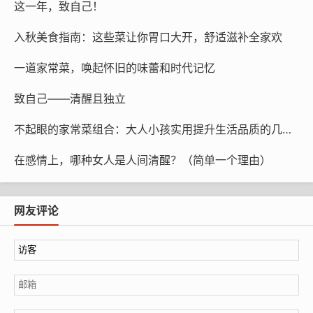
这一年，致自己！
儿，啥也不说赶紧安排。配点面条，甚至夹馍当早餐，中
午偷懒给娃果蔬炒一炒，就是另一种味蕾心头好！
入秋美食指南：这些菜让你胃口大开，舒适滋补全家欢
一道家常菜，唤起怀旧的味蕾和时代记忆
回头看看孩子吃得欢，我心里总忍不住犯嘀咕，个头
致自己——清醒且独立
都快比我高了，还操心啥馋不馋的，一个劲儿琢磨要不要
不起眼的家常菜组合：大人小孩实用提升生活品质的几大日常食材
给孩子阶段性调整一下菜谱。这些年，每次看到他心满意
足吃一顿自己的手艺时，那油光发亮的牛肉片，总让我爹
在感情上，哪种女人是人间清醒？（简单一个理由）
妈心境飘回从前，深感这长大的速度飞快，有时竟希望时
光慢些。现阶段的厨艺，也许就是妈妈味道沿袭的最好载
网友评论
体吧。
本文链接：
https://www.lxsbk.com/post/1227.html