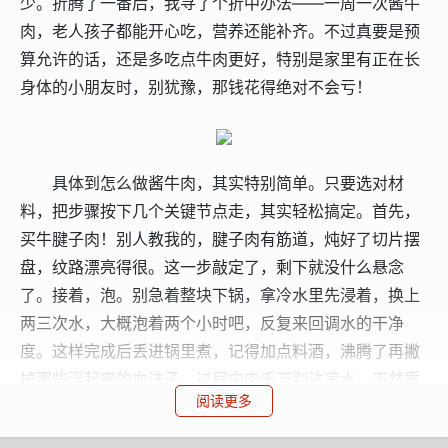
少。折腾了一番后，我寻了个折中办法——一周一次酱牛
肉，老人孩子都能开心吃，营养还能补齐。不过真要是预
算允许的话，还是多吃点牛肉更好，特别是家里有正在长
身体的小朋友时，别犹豫，那钱花得绝对不会亏！
具体到怎么做酱牛肉，其实特别简单。只要选对材
料，把步骤按下几个关键节点走，其实轻松搞定。首先，
买牛腱子肉！别人教我的，腱子肉有筋道，炖好了切片摆
盘，纹路漂亮得很。这一步敲定了，剩下就没什么悬念
了。接着，泡。别急着整块下锅，拿冷水里先浸着，换上
两三次水，大概泡着两个小时吧，反复来回调水的干净
度。这样完成后丢进锅里煮，记得加点料酒，沸腾了再撇
掉那些浮起来的血沫子。过程中肉千万别沾凉水，不然质
阅读更多
地就容易变得硬邦邦。