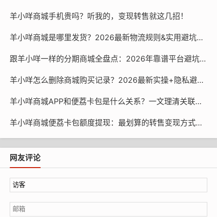
的提示。
羊小咩商城手机贵吗？听我的，变现转售就这几招！
实操解决！快速恢复羊小咩商城购
羊小咩商城是哪里发货？2026最新物流规则&实用避坑指南
物的办法
跟羊小咩一样的分期商城全盘点：2026年靠谱平台避坑指南
找到了问题根源，解决起来就简单了，按下面的步骤逐一
羊小咩怎么删除商城购买记录？2026最新实操+隐私避坑指南
排查：
羊小咩商城APP和便荔卡包是什么关系？一文理清关联与使用逻辑
查额度状态
：打开羊小咩APP→我的→便荔卡/享花卡，查
羊小咩商城便荔卡包额度提现：最划算的转售变现方式全揭秘！
看可用额度和风控提示。如果是逾期导致冻结，赶紧结清
欠款，客服说最快1小时就能恢复额度；如果是大额风控，
可联系客服提交消费凭证解除限制。
网友评论
更新账户信息
：进入APP设置→身份认证，重新提交人脸
核验和有效期内的身份证照片，同时检查绑定的银行卡是
否正常，有问题及时更换。
升级APP+换网络
：卸载旧版本，去应用商店安装v5.8.2
最新版，然后切换到稳定的WiFi或5G网络，避免用信号差