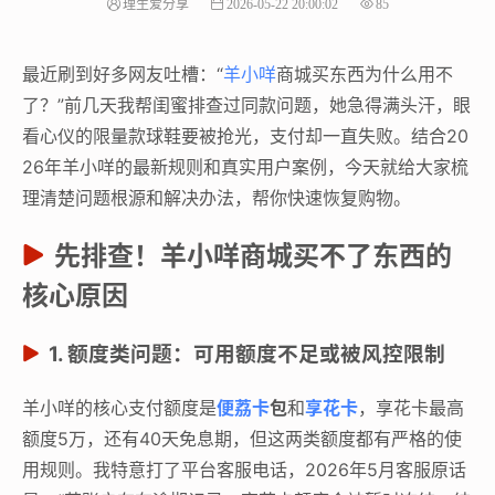
理生爱分享
2026-05-22 20:00:02
85
最近刷到好多网友吐槽：“
羊小咩
商城买东西为什么用不
了？”前几天我帮闺蜜排查过同款问题，她急得满头汗，眼
看心仪的限量款球鞋要被抢光，支付却一直失败。结合20
26年羊小咩的最新规则和真实用户案例，今天就给大家梳
理清楚问题根源和解决办法，帮你快速恢复购物。
先排查！羊小咩商城买不了东西的
核心原因
1. 额度类问题：可用额度不足或被风控限制
羊小咩的核心支付额度是
便荔卡
包
和
享花卡
，享花卡最高
额度5万，还有40天免息期，但这两类额度都有严格的使
用规则。我特意打了平台客服电话，2026年5月客服原话