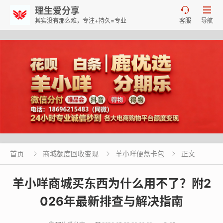
理生爱分享


其实没有那么难，专注+持久=专业
客服
导航
首页
商城额度回收变现
羊小咩便荔卡包
正文



羊小咩商城买东西为什么用不了？附2
026年最新排查与解决指南