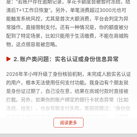
是：“若账户存在逾期记录，享花卡额度会被暂时冻结，结
清后T+1工作日恢复”。另外，单笔消费超过3000元也可
能触发系统风控，尤其是首次大额消费，平台会判定为异
常操作，直接限制支付。还有一种情况是，你的额度被分
配到了特定场景，比如只能用于生活缴费，不能在商城购
物，这点很容易被忽略。
2. 账户类问题：实名认证或身份信息异常
2026年羊小咩升级了身份核验机制，未完成人脸实名认证
的用户，根本无法使用任何支付功能。我身边有个朋友就
是身份证过期了，自己没在意，结果在商城付款时直接被
拦截。另外，如果你的账户绑定的银行卡状态异常（比如
冻结、挂失），也会导致支付失败。客服提醒过：“身份信
息核验未通过的用户，无法使用任何支付类功能，必须更
阅读更多
新信息后才能解锁”。