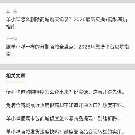
3. 系统与技术类问题：APP版本过低或网络异
常
羊小咩怎么删除商城购买记录？2026最新实操+隐私避坑
别小看APP版本！2026年羊小咩最新版本是v5.8.2，旧版
指南
本（比如v5.5以下）存在兼容性问题，尤其是在iOS17系
统上，经常出现支付接口卡顿。还有网络问题，比如你用
跟羊小咩一样的分期商城全盘点：2026年靠谱平台避坑指
移动数据时信号只有1格，支付请求根本传不到服务器，自
南
然显示“无法使用”。我闺蜜当时就是用了老旧版本，升级
后立马就能付款了。
相关文章
4. 商户与商品类问题：商品不在额度使用范围
便利卡包购物额度怎么套出来？说实话，这事儿得先讲清楚
羊小咩商城不是所有商品都支持便荔卡或享花卡支付，只
兔满仓商城最近热度很高却不知道开通入口？热度不亚于当初的羊小咩便荔卡包，带你过了一遍，一看就懂
有标注“便荔卡可用”或“享花卡专属”的商品才能用额度。比
如一些第三方入驻的小众品牌，没有和羊小咩签订支付协
羊小咩便荔卡包商城额度怎么靠商品提现？别瞎折腾，这几招够稳！
议，就只能用现金支付。另外，像虚拟充值卡、部分生鲜
商品，也不在额度使用范围内，这点要提前看商品详情页
羊小咩商城发货速度快吗？额度靠商品变现转售的实用攻略