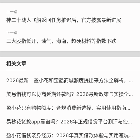
料进行429批次的快速检验，完成检验项目5840项，对入库
原料的出库量进行了监管和保障。
神二十载人飞船返回任务推迟后，官方披露最新进展
在两个奥运场馆24小时全天候监控的基础上，利用“互
联网+”线上平台，对奥运场馆进行不间断的巡查。比赛
三大股指低开，油气，海南，超硬材料等指数下跌
前，该局邀请专家对食品安全进行了全面的风险检查，对
原材料的进货验收、原材料的储存、加工和出菜的配送等
各个环节进行了严密的检查，对存在的问题进行了准确的
相关文章
分析。在比赛过程中，驻点保障人员全程督导早、中、晚
餐的制作，并对员工晨检、食材储存、食物加工规范进行
2026最新：盈小花和宝酷商城额度提出来方法全解析，安全合规变现攻略
检查，定时对各菜肴的中心温度进行监控，保证食品的安
美易借钱可以协商延期还款吗？2026最新政策与实操全指南
全性。在线上和线下检查出104个问题，解决了5973人就餐
问题，对187个餐具清洁度进行了检测。
盈小花只有购物额度：合规消费新选择，实用使用指南全解析
易秒花贷款app靠谱吗？2026年正规借贷平台测评与使用指南
盈小花借钱亲身经历：2026年真实借款体验与实用避坑指南