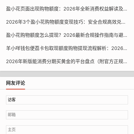
盈小花页面出现购物额度：2026年全新消费权益解读及使用指南
2026年3个盈小花购物额度变现技巧：安全合规高效兑现指南
盈小花购物额度怎么提现？2026最新合规操作指南与避坑技巧
羊小咩钱包便荔卡包取现额度购物提现流程解析：2026合规操作指南
2026年新版能消费分期买黄金的平台盘点（附官方正规链接）
另外，对新闻媒体和团体餐饮单位实行闭环管理，对
网友评论
制作、配送和供应等各个环节进行监督，共计提供15481份
食品。
香洲区市场监督管理局说，他们将继续坚持“质量第
一”的原则，为今后的比赛做好专业、高效率的监督管理工
作。