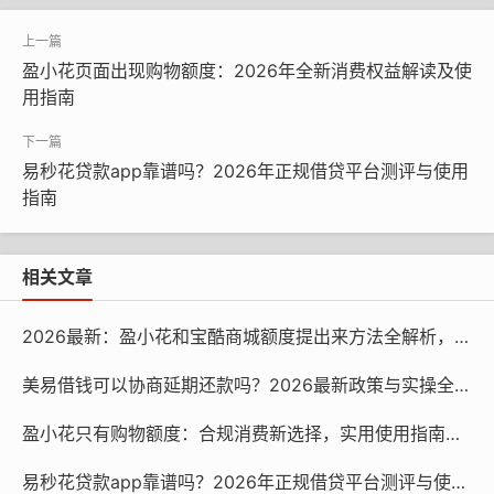
打到了绑定的银行卡里。后来了解到，盈小花借钱依托大
数据风控系统，能快速完成用户资质评估，对于信用良好
盈小花页面出现购物额度：2026年全新消费权益解读及使
的用户，审核速度确实比较快。不过如果是首次申请或者
用指南
信用记录有波动的用户，审核时间可能会稍长一些。
3. 还款阶段：灵活选项与贴心提醒
易秒花贷款app靠谱吗？2026年正规借贷平台测评与使用
指南
我选择了分3期还款，每期还款金额在1700元左右，包含
本金和利息。盈小花借钱提供了自动扣款和手动还款两种
方式，我设置了自动扣款，避免忘记还款导致逾期。平台
相关文章
还会在还款日前3天通过APP推送和短信发送还款提醒，
这点非常贴心，有效降低了逾期风险。到期时自动扣款顺
2026最新：盈小花和宝酷商城额度提出来方法全解析，安全合规变现攻略
利完成，没有出现额外扣费的情况。
美易借钱可以协商延期还款吗？2026最新政策与实操全指南
盈小花借钱亲身经历后的总结：优
盈小花只有购物额度：合规消费新选择，实用使用指南全解析
势与避坑要点
易秒花贷款app靠谱吗？2026年正规借贷平台测评与使用指南