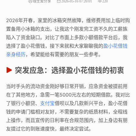
理生爱分享
2026-05-16 07:20:01
220
2026年开春，家里的冰箱突然故障，维修费用加上临时购
置备用小冰箱的支出，让我这个刚发完工资不久的工薪族
陷入了资金缺口。对比了市面上多款小额借款平台后，我
选择了盈小花借钱，接下来就和大家聊聊我的
盈小花借钱
亲身经历
，希望能给有需要的朋友一些参考。
突发应急：选择盈小花借钱的初衷
当时手头的流动资金刚好够日常开销，应急资金被提前用
在了其他地方，急需一笔5000元左右的短期借款。我对比
了银行小额贷、
支付宝
借呗以及几款新兴平台，盈小花借
钱的申请门槛相对友好，不需要复杂的纸质材料，全程线
上操作，而且宣传的日利率在合规范围内，加上身边有朋
友提过它的到账速度快，最终决定尝试。