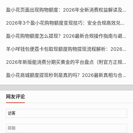
经过这次盈小花借钱亲身经历，我总结了几个平台的优势
盈小花页面出现购物额度：2026年全新消费权益解读及使用指南
和需要注意的避坑点，分享给大家：
2026年3个盈小花购物额度变现技巧：安全合规高效兑现指南
优势方面
：操作便捷，全程线上完成；审核到账速度快，
盈小花购物额度怎么提现？2026最新合规操作指南与避坑技巧
适合应急需求；还款方式灵活，提醒机制完善；利率在合
规范围内，透明无隐藏费用。
羊小咩钱包便荔卡包取现额度购物提现流程解析：2026合规操作指南
避坑要点
：一定要如实填写申请信息，避免影响审核和额
度；借款前仔细阅读借款合同，确认利率、还款期限等细
2026年新版能消费分期买黄金的平台盘点（附官方正规链接）
节；根据自身还款能力选择借款金额和期限，不要过度借
贷；按时还款，维护个人信用记录。
盈小花商城额度提现秒到是真的吗？2026最新真相与合规操作指南
总的来说，这次盈小花借钱亲身经历让我对小额借款平台
有了更真实的认知。对于有短期应急资金需求、信用良好
网友评论
的用户来说，盈小花是一个值得考虑的选择，但前提是要
理性借款，避免陷入过度负债的困境。如果你也有小额借
款的需求，不妨结合自身情况参考我的体验，做出合适的
选择。