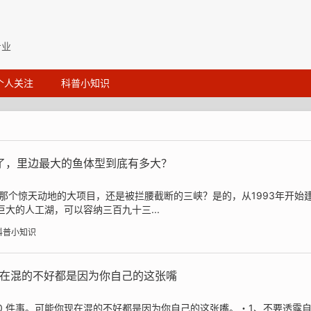
专业
个人关注
科普小知识
了，里边最大的鱼体型到底有多大？
个惊天动地的大项目，还是被拦腰截断的三峡？是的，从1993年开始建
巨大的人工湖，可以容纳三百九十三...
科普小知识
你现在混的不好都是因为你自己的这张嘴
0 件事。可能你现在混的不好都是因为你自己的这张嘴。・1、不要透露