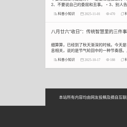
2、不要说自己的委屈和丑事。・3、别人告
科普小知识
2025-11-01
470
八月廿六“收日”：传统智慧里的三件
细算算，已经到了秋天渐深的时候。今天是
息相关，说的是节气轮回中的一种节奏感。从
科普小知识
2025-10-17
188
本站所有内容均由网友投稿及摘自互联网