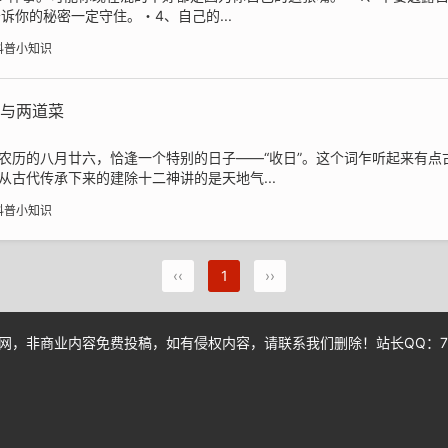
诉你的秘密一定守住。・4、自己的...
科普小知识
事与两道菜
农历的八月廿六，恰逢一个特别的日子——“收日”。这个词乍听起来有点
古代传承下来的建除十二神讲的是天地气...
科普小知识
‹‹
1
››
，非商业内容免费投稿，如有侵权内容，请联系我们删除！站长QQ：772